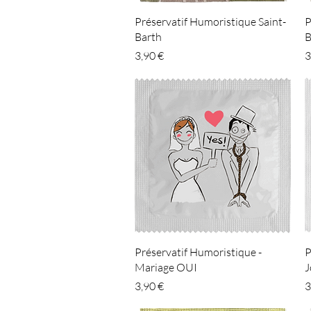
Aperçu rapide
Préservatif Humoristique Saint-
P
Barth
B
Prix
P
3,90 €
3
Aperçu rapide
Préservatif Humoristique -
P
Mariage OUI
J
Prix
P
3,90 €
3