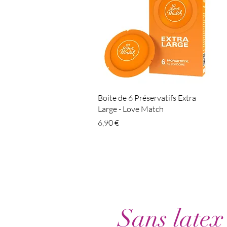
Aperçu rapide
Boite de 6 Préservatifs Extra
Large - Love Match
Prix
6,90 €
Sans latex