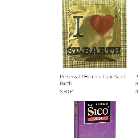
Aperçu rapide
Préservatif Humoristique Saint-
P
Barth
B
Prix
P
3,90 €
3