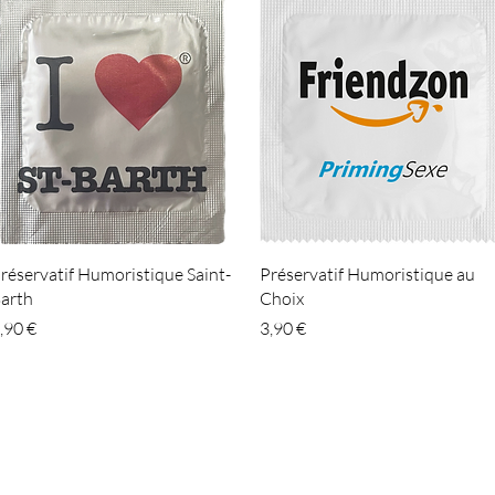
Aperçu rapide
Aperçu rapide
réservatif Humoristique Saint-
Préservatif Humoristique au
arth
Choix
rix
Prix
,90 €
3,90 €