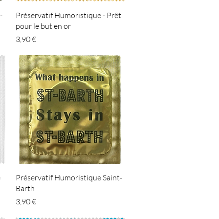
Aperçu rapide
-
Préservatif Humoristique - Prêt
pour le but en or
Prix
3,90 €
Aperçu rapide
e
Préservatif Humoristique Saint-
Barth
Prix
3,90 €