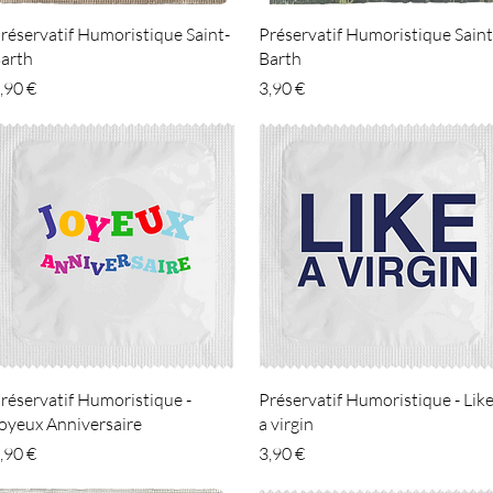
Aperçu rapide
Aperçu rapide
réservatif Humoristique Saint-
Préservatif Humoristique Saint
arth
Barth
rix
Prix
,90 €
3,90 €
Aperçu rapide
Aperçu rapide
réservatif Humoristique -
Préservatif Humoristique - Lik
oyeux Anniversaire
a virgin
rix
Prix
,90 €
3,90 €