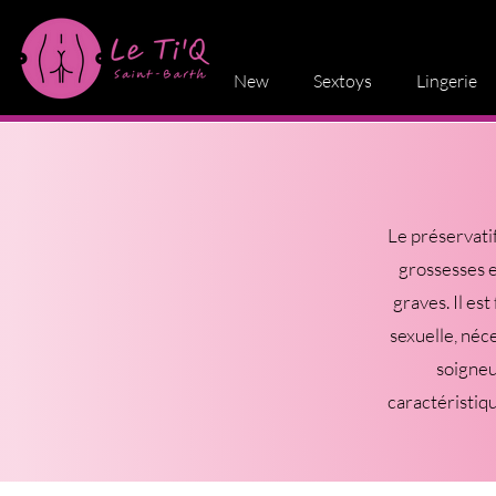
New
Sextoys
Lingerie
Le préservati
grossesses e
graves. Il e
sexuelle, néc
soigneu
caractéristiqu