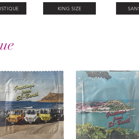
STIQUE
KING SIZE
SAN
ue