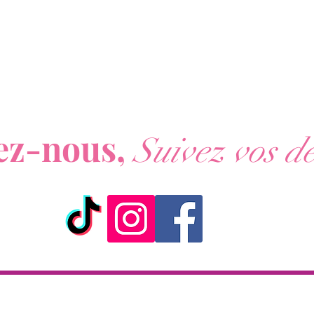
ous ne voulez rien rater de nos actualités ?
ez-nous,
Suivez vos dé