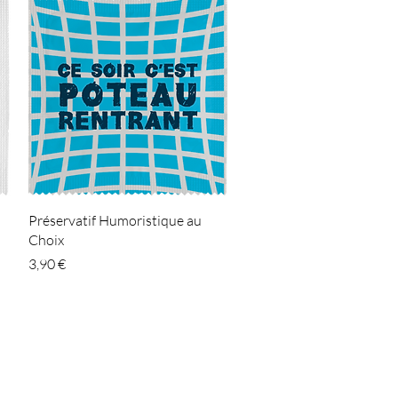
Aperçu rapide
Préservatif Humoristique au
Choix
Prix
3,90 €