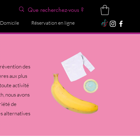
 Domicile
Réservation en ligne
prévention des
ères aux plus
oute activité
th, nous avons
riété de
es alternatives