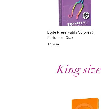
Aperçu rapide
Boite Préservatifs Colorés &
Parfumés - Sico
Prix
14,90 €
King size