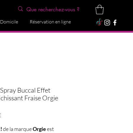
 Domicile
Réservation en ligne
pray Buccal Effet
ichissant Fraise Orgie
Prix
€
!
de la marque
Orgie
est