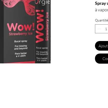
Spray u
à vapor
procure
Quantité
du sexe
Son eﬀe
vous a
origina
Ajout
bonbon 
bouche 
Com
Quelqu
bouche 
buccal
fellati
sensati
Caract
Fabr
Come