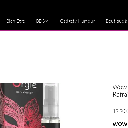
Bien-Être
BDSM
Gadget / Humour
Boutique à
Wow S
Rafra
19,90 
WOW 