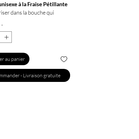
nisexe à la Fraise Pétillante
iser dans la bouche qui
 des sensations inouïes lors
*
 oral.
t rafraîchissant et stimulant
pportera des sensations
les comme si vous aviez un
er au panier
à la fraicheur glacée dans la
...
mander - Livraison gratuite
es pulvérisations dans la
avant le sexe oral, le spray
 WOW est parfait pour une
on ou un cunnilingus à l'effet
onnel et rafraîchissant.
éristiques :
iqué au Portugal
stible.