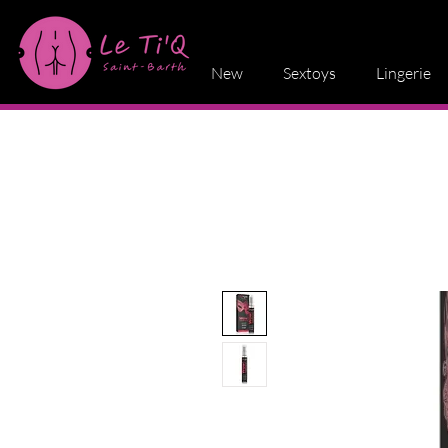
New
Sextoys
Lingerie