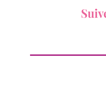
V
Suiv
Boutique
Cl
Tous les produits
Nouveau
12