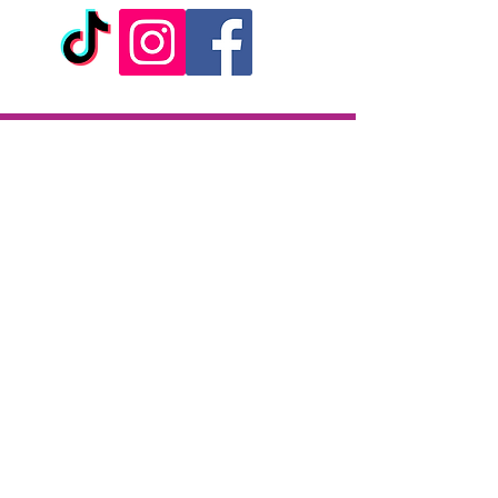
Livraison
Livraison en 2h partout sur l'île
Paiement à la livraison
CB / Espèces
7j/7 de 10h à 22h
Click & Collect
KAZA CBD
12 rue de la République
97133 Gustavia
Saint-Barthélemy
Lundi-Samedi : 10 h - 19 h30