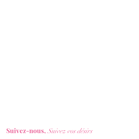
Osez ce
String Eléphant Rouge
de
Paris
Hollywood
pour passer une
soirée
fun
et
sexy
!
Pour un
strip-tease
sexy,
un
enterrement de vie de garçon
ou
simplement pour
surprendre votre
partenaire
, ce String Eléphant Rouge
est le détail redoutable qui fera craquer
tout le monde !
Lavable en machine. Taille Unique M-XXL .
90% Polyester et 10% Elasthanne.
Vous ne voulez rien rater de nos actualités ?
Suivez-nous,
Suivez vos désirs