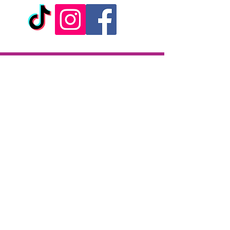
Livraison
Livraison en 2h partout sur l'île
Paiement à la livraison
CB / Espèces
7j/7 de 10h à 22h
Click & Collect
KAZA CBD
12 rue de la République
97133 Gustavia
Saint-Barthélemy
Lundi-Samedi : 10 h - 19 h30