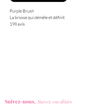
Purple Brush
La brosse qui démêle et définit
198 avis
Pour qui ?
Les cheveux ondulés, bouclés,
frisés ou crépus.
Les bénéfices ?
Idéale pour définir, elle démêle
bien les che
Vous ne voulez rien rater de nos actualités ?
Suivez-nous,
Suivez vos désirs