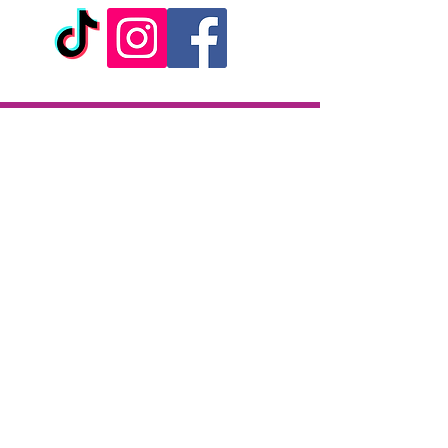
Livraison
Livraison en 2h partout sur l'île
Paiement à la livraison
CB / Espèces
7j/7 de 10h à 22h
Click & Collect
KAZA CBD
12 rue de la République
97133 Gustavia
Saint-Barthélemy
Lundi-Samedi : 10 h - 19 h30