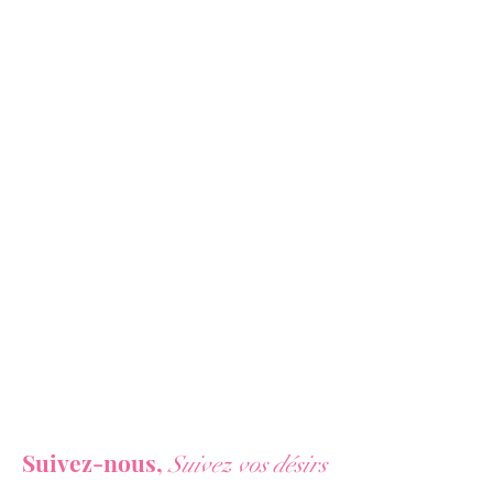
Vous ne voulez rien rater de nos actualités ?
Suivez-nous,
Suivez vos désirs