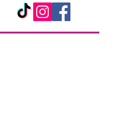
Warhead
- Marque : Buttr
Livraison
Livraison en 2h partout sur l'île
Paiement à la livraison
CB / Espèces
7j/7 de 10h à 22h
Click & Collect
KAZA CBD
12 rue de la République
97133 Gustavia
Saint-Barthélemy
Lundi-Samedi : 10 h - 19 h30