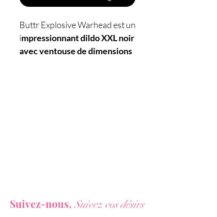
Buttr Explosive Warhead est un
i
mpressionnant dildo XXL noir
avec ventouse de dimensions
27,4 x 6,6 cm, réservé aux
amateurs de plaisirs intenses.
Caractéristiques :
- Plug anal XXL
-
Pour hommes et femmes
-
Dimensions : 27,4 x 6,6 cm
-
Etanche
- 100% PVC
- Poids : 580 g
Vous ne voulez rien rater de nos actualités ?
- Sans phtalates
Suivez-nous,
Suivez vos désirs
- Nom original : Explosive