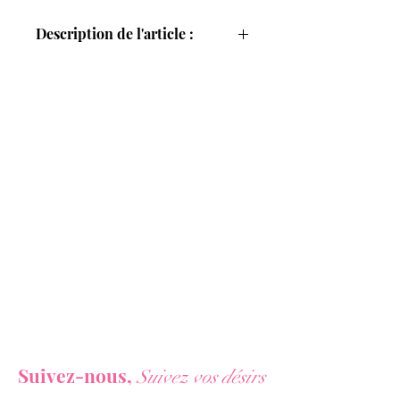
Description de l'article :
Plug anal gonflable grand modèle
,
équipé d'une ventouse
, par Malesation
- pour les amateurs de sensations
fortes et de performances.
Malesation nous propose une
conception ergonomique et très
imaginative pour ce
plug anal gonflable
équipé d'une puissante ventouse.
Pour mieux répondre à vos envies et
vous donner toujours plus de plaisir, le
diamètre du plug grossit lorsqu'on
actionne la pompe et diminue
instantanément lorsqu'on actionne le
Bouton de contrôle du débit d'air.
Vous ne voulez rien rater de nos actualités ?
Grâce à sa ventouse puissante,
le plug
Suivez-nous,
se fixe sur n'importe quelle surface
Suivez vos désirs
lisse pour vous permettre de jouer