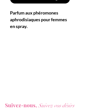
Parfum aux phéromones
aphrodisiaques pour femmes
en spray.
Parfum à base de phéromones
naturelles (notamment la
truffe), qui
permet de booster
l'attractivité sexuelle
féminine, la confiance en soi,
et le pouvoir de séduction.
Caractéristiques :
- Parfum aux phéromones pour
Vous ne voulez rien rater de nos actualités ?
femmes
Suivez-nous,
Suivez vos désirs
- Augmente l'attrait sexuel