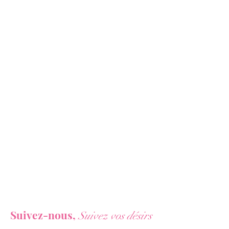
plus puissantes là où il faut. Un
choix idéal pour des sensations
inégalées et un plaisir intense.
Vous ne voulez rien rater de nos actualités ?
Suivez-nous,
Suivez vos désirs