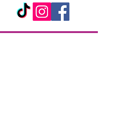
Livraison
Livraison en 2h partout sur l'île
Paiement à la livraison
CB / Espèces
7j/7 de 10h à 22h
Click & Collect
KAZA CBD
12 rue de la République
97133 Gustavia
Saint-Barthélemy
Lundi-Samedi : 10 h - 19 h30