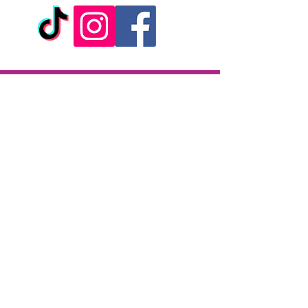
orange?
Livraison
Livraison en 2h partout sur l'île
Paiement à la livraison
CB / Espèces
7j/7 de 10h à 22h
Click & Collect
KAZA CBD
12 rue de la République
97133 Gustavia
Saint-Barthélemy
Lundi-Samedi : 10 h - 19 h30