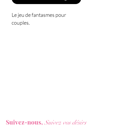
Le jeu de fantasmes pour
couples.
Découvrez Vices et délices
saison 1, un jeu novateur pour
réveiller les désirs "coquins" ou
ambitieux de votre couple.
Vices et Délices, un tourbillon
de fantasmes, 76 gages pour
jouer à deux ou plus... 3 degrés
de difficultés : vert, bleu,
orange, pour s'éclater
Vous ne voulez rien rater de nos actualités ?
sexuellement! Oserez vous
Suivez-nous,
Suivez vos désirs
jouer les cartes de couleur