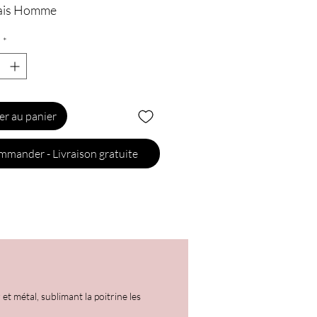
ais Homme
*
er au panier
mander - Livraison gratuite
 métal, sublimant la poitrine les