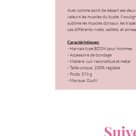
Avec comme point de départ ses deux g
valeurs les muscles du buste. Il soulig
sublime les muscles dorsaux, les trapèz
Les différents rivets, oeillets, et ann
Caractéristiques:
- Harnais type BDSM pour hommes
- Accessoire de bondage
- Matière: cuir reconstitué et métal
- Taille unique, 100% réglable
- Poids: 576 g
- Marque: Ouch!
V
Suiv