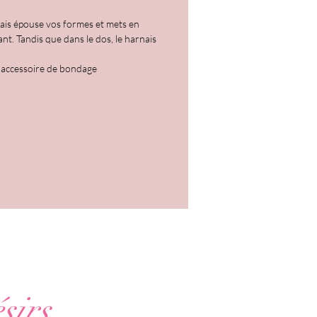
nais épouse vos formes et mets en
ant. Tandis que dans le dos, le harnais
el accessoire de bondage
sirs