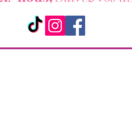
ick & Collect
Livraison
KAZA CBD
Livraison en 2h
 rue de la République
partout sur l'île
97133 Gustavia
Paiement à la livraison
Saint-Barthélemy
CB / Espèces
i-Samedi : 10 h - 19 h30
7j/7 de 10h à 22h