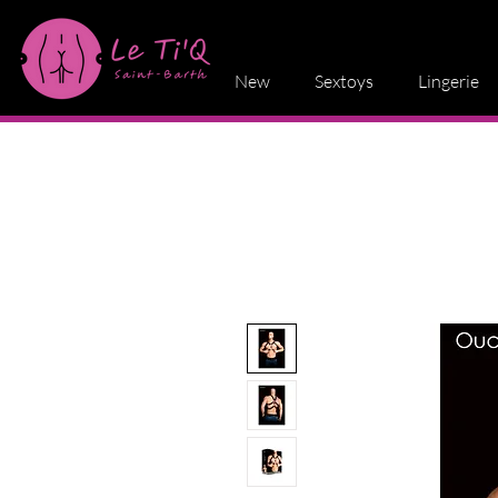
New
Sextoys
Lingerie