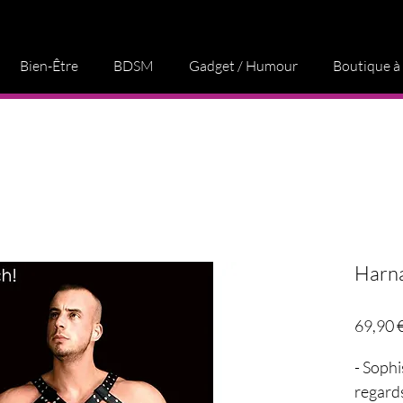
Bien-Être
BDSM
Gadget / Humour
Boutique à
Harna
69,90 
- Sophi
regard