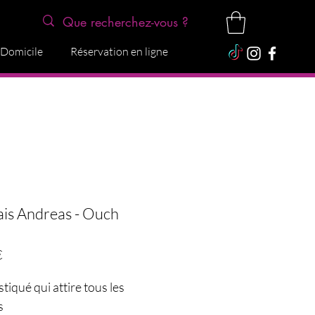
 Domicile
Réservation en ligne
is Andreas - Ouch
Prix
€
stiqué qui attire tous les
s