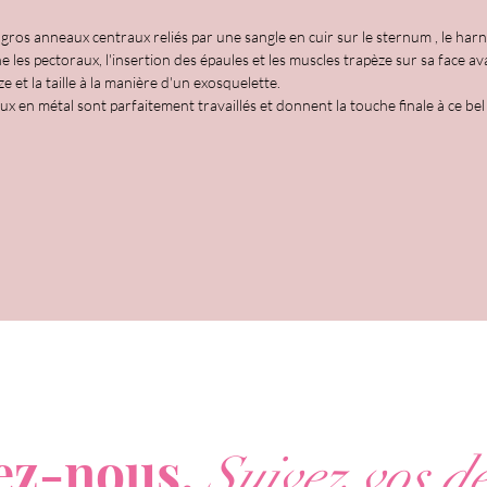
ros anneaux centraux reliés par une sangle en cuir sur le sternum , le har
ne les pectoraux, l'insertion des épaules et les muscles trapèze sur sa face av
e et la taille à la manière d'un exosquelette.
eaux en métal sont parfaitement travaillés et donnent la touche finale à ce b
ous ne voulez rien rater de nos actualités ?
ez-nous,
Suivez vos dé