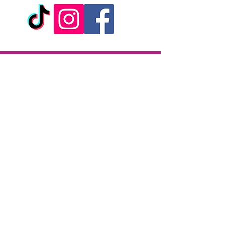
permet aussi une utilisation sans
limite.
Caractéristiques:
- Godemiché fun et coloré
- Phosphorescent
- Utilisation vaginale ou anale
Livraison
- Design courbé pour une pénétration
confortable
Livraison en 2h partout sur l'île
- Adaptable sur un harnais
Paiement à la livraison
- Sextoy muni dune ventouse
CB / Espèces
- 100% silicone liquide
7j/7 de 10h à 22h
- Dimensions : 14 x 3,6 cm
- Marque : Love to Love
Click & Collect
KAZA CBD
12 rue de la République
97133 Gustavia
Saint-Barthélemy
Lundi-Samedi : 10 h - 19 h30