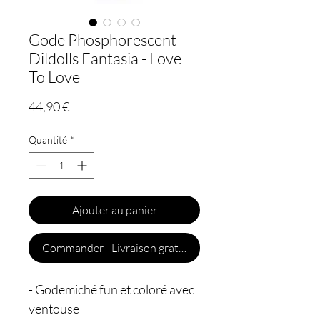
Gode Phosphorescent
Dildolls Fantasia - Love
To Love
Prix
44,90 €
Quantité
*
Ajouter au panier
Commander - Livraison gratuite
- Godemiché fun et coloré avec
ventouse