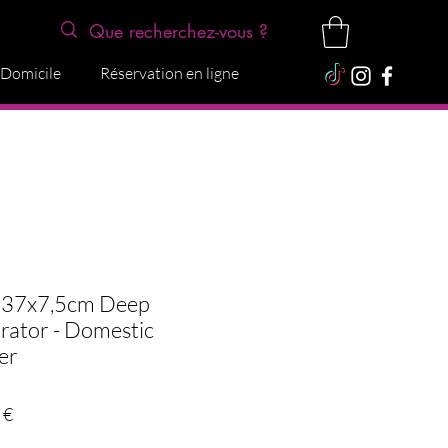
 Domicile
Réservation en ligne
 37x7,5cm Deep
rator - Domestic
er
Prix
 €