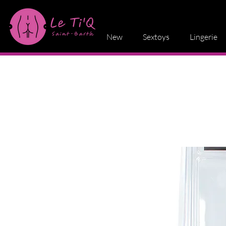
New
Sextoys
Lingerie