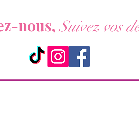
ous ne voulez rien rater de nos actualités ?
ez-nous,
Suivez vos dé
ick & Collect
Livraison
KAZA CBD
Livraison en 2h