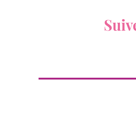
V
Suiv
Boutique
Cl
Tous les produits