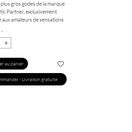
 plus gros godes de la marque
ic Partner, exclusivement
é aux amateurs de sensations
et de performances.
*
ristiques :
ur : 37 cm
tre : 7,5 cm
er au panier
: 3 kg
re : PVC non toxique
mander - Livraison gratuite
tible avec tous les lubrifiants
ue : Domestic Partner
ction Task Force Special
 avec sa médaille militaire
ag"