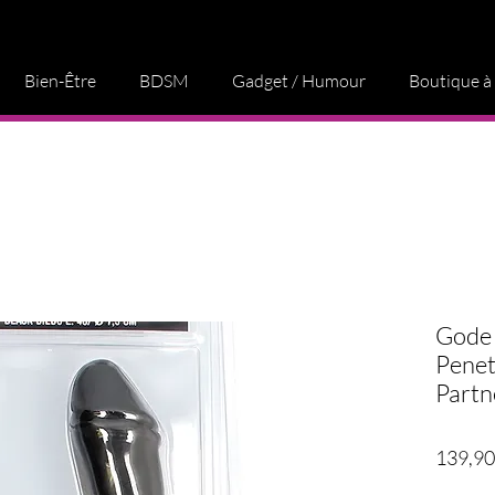
Bien-Être
BDSM
Gadget / Humour
Boutique à
Gode
Penet
Partn
139,90