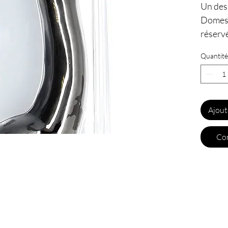
Un des
Domest
réserv
fortes 
Quantité
Caracté
- Haute
- Diamè
Ajout
- Poids 
- Matiè
Com
- Compa
- Marq
- Colle
- Livré
"DogT