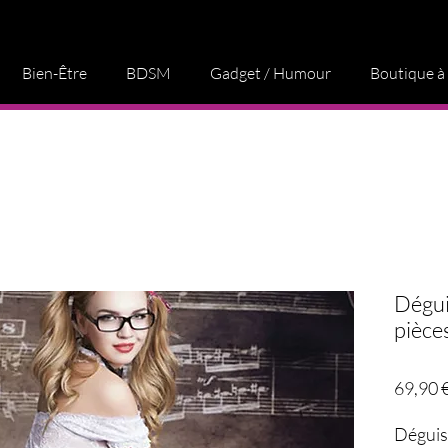
Bien-Être
BDSM
Gadget / Humour
Boutique à
Dégui
pièces
69,90 
Déguis