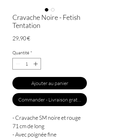
Cravache Noire - Fetish
Tentation
Prix
29,90 €
Quantité
*
Ajouter au panier
Commander - Livraison gratuite
- Cravache SM noire et rouge
71 cm de long
- Avec poignée fine