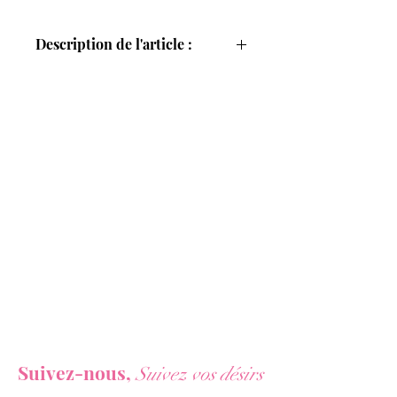
antidérapante aux extrémités
métallisées.
Description de l'article :
Flexible et maniable
, cette
cravache
SM noir et métal de 71 cm
de long
constitue un parfait accessoire de
punition pour éduquer votre
partenaire, par la marque Fetish
Tentation.
La cravache noire Fetish Tentation est
un
accessoire SM incontournable
permettant d'assurer un dressage de
qualité de votre soumis(e).
La cravache est
équipée d'une poignée
fine et rigide, esthétique et anti
dérapante, avec des embouts en métal
Vous ne voulez rien rater de nos actualités ?
assurant la finition de ses 2 extrémités
.
Sa dragonne noire vous permet de
Suivez-nous,
Suivez vos désirs
garder la cravache au poignet. La tige de
56 cm de long est recouverte d'une