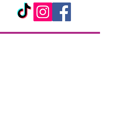
Livraison
Livraison en 2h partout sur l'île
Paiement à la livraison
CB / Espèces
7j/7 de 10h à 22h
Click & Collect
KAZA CBD
12 rue de la République
97133 Gustavia
Saint-Barthélemy
Lundi-Samedi : 10 h - 19 h30