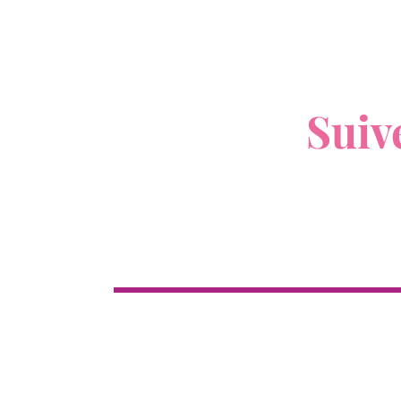
V
Suiv
Boutique
Cl