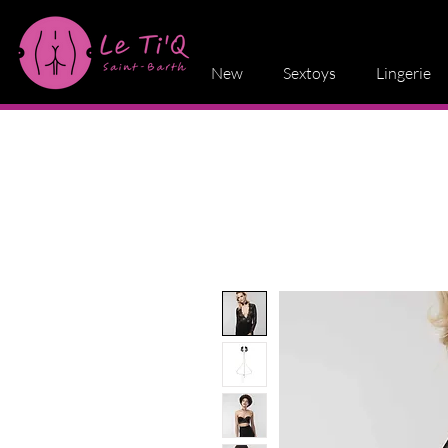
New
Sextoys
Lingerie