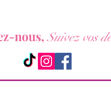
De plus
Métalli
livré d
ous ne voulez rien rater de nos actualités ?
pourre
ez-nous,
accesso
Suivez vos dé
ick & Collect
Livraison