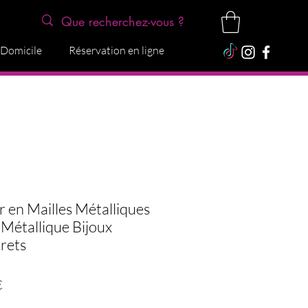
 Domicile
Réservation en ligne
er en Mailles Métalliques
 Métallique Bijoux
crets
Prix
€