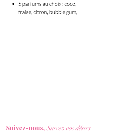
5 parfums au choix : coco,
fraise, citron, bubble gum,
chocolat
Vous ne voulez rien rater de nos actualités ?
Suivez-nous,
Suivez vos désirs