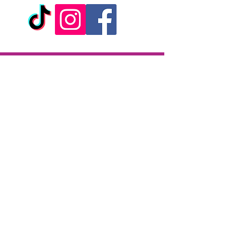
Livraison
Livraison en 2h partout sur l'île
Paiement à la livraison
CB / Espèces
7j/7 de 10h à 22h
Click & Collect
KAZA CBD
12 rue de la République
97133 Gustavia
Saint-Barthélemy
Lundi-Samedi : 10 h - 19 h30