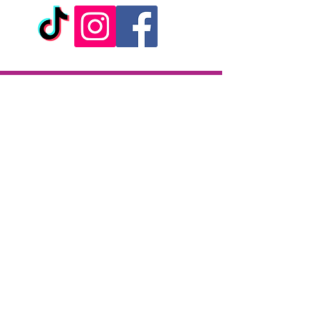
Livraison
Livraison en 2h partout sur l'île
Paiement à la livraison
CB / Espèces
7j/7 de 10h à 22h
Click & Collect
KAZA CBD
12 rue de la République
97133 Gustavia
Saint-Barthélemy
Lundi-Samedi : 10 h - 19 h30