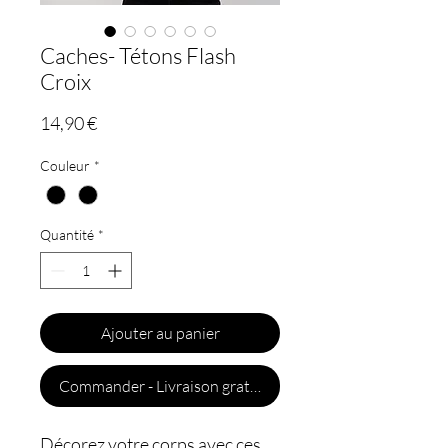
Caches- Tétons Flash
Croix
Prix
14,90 €
Couleur
*
Quantité
*
Ajouter au panier
Commander - Livraison gratuite
Décorez votre corps avec ces