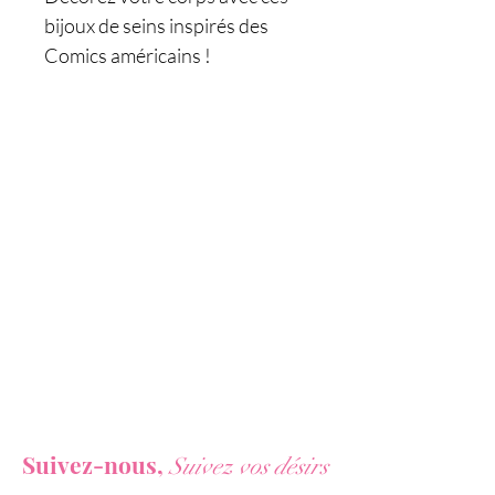
bijoux de seins inspirés des
Comics américains !
Révélez votre véritable identité
de Superwoman et faites-le
succomber avec le super
pouvoir des bijoux de tétons
Flash aux couleurs
éblouissantes.
Adhésif en silicone corporel de
longue durée et réutilisable.
Vous ne voulez rien rater de nos actualités ?
Suivez-nous,
Suivez vos désirs