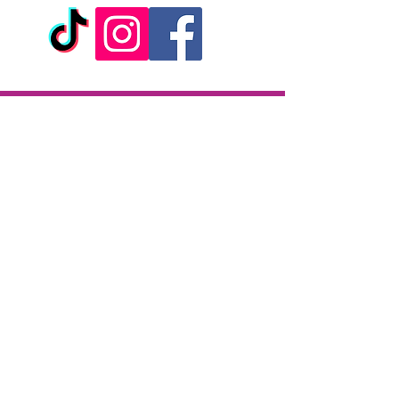
- Boules de geisha vibrantes
télécommandées
- Musculation du vagin, stimulation du
plaisir
- Diamètre des boules : 3,5 cm /
longueur totale : 8 cm
Livraison
- Matière : silicone haute qualité + ABS
- Boules rechargeables par USB (câble
Livraison en 2h partout sur l'île
fourni)
Paiement à la livraison
- Télécommande à pile
CB / Espèces
- Marque: Jacquie et Michel
7j/7 de 10h à 22h
Click & Collect
KAZA CBD
12 rue de la République
97133 Gustavia
Saint-Barthélemy
Lundi-Samedi : 10 h - 19 h30