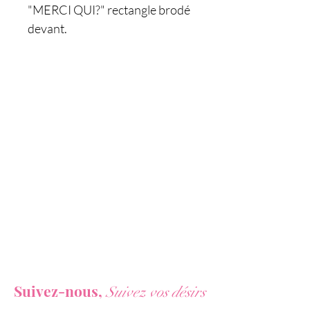
"MERCI QUI?" rectangle brodé
devant.
Caractéristiques:
- Bob J&M
- Logo "On dit merci qui? Merci
Jacquie & Michel" brodé sur le
bob
- Dimensions logo : 6 x 4 cm
- 100% coton
- Couleur: noir
- Marque: Jacquie et Michel
Vous ne voulez rien rater de nos actualités ?
Suivez-nous,
Suivez vos désirs