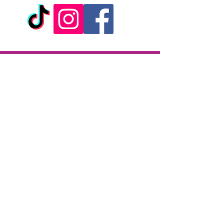
Livraison
Livraison en 2h partout sur l'île
Paiement à la livraison
CB / Espèces
7j/7 de 10h à 22h
Click & Collect
KAZA CBD
12 rue de la République
97133 Gustavia
Saint-Barthélemy
Lundi-Samedi : 10 h - 19 h30