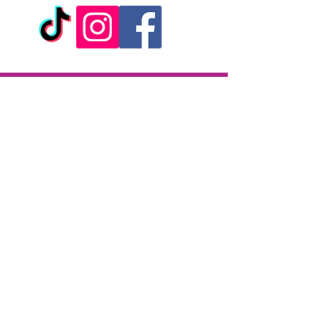
Livraison
Livraison en 2h partout sur l'île
Paiement à la livraison
CB / Espèces
7j/7 de 10h à 22h
Click & Collect
KAZA CBD
12 rue de la République
97133 Gustavia
Saint-Barthélemy
Lundi-Samedi : 10 h - 19 h30