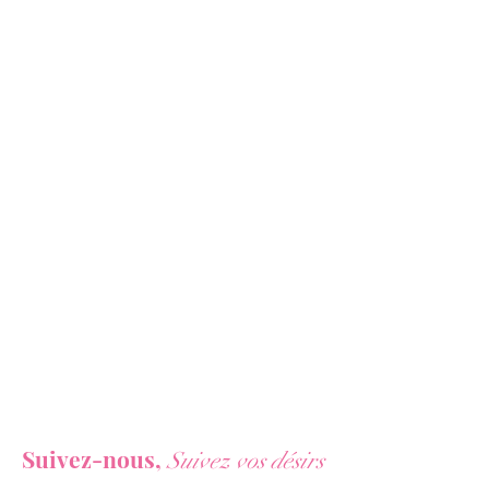
lots of condoms, candies, cock
rings and toys that will make the
girls scramble and squeal with
delight! (filler not included) Our
pledge is simple: We guarantee
to make ft.em laugh! Itft.s not a
party without Pipedream
Products!
Vous ne voulez rien rater de nos actualités ?
Suivez-nous,
Suivez vos désirs