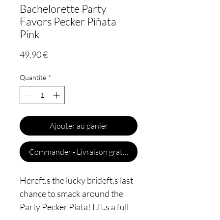
Bachelorette Party
Favors Pecker Piñata
Pink
Prix
49,90 €
Quantité
*
Ajouter au panier
Commander - Livraison gratuite
Hereft.s the lucky brideft.s last
chance to smack around the
Party Pecker Piata! Itft.s a full
18™ long so you can fill it with