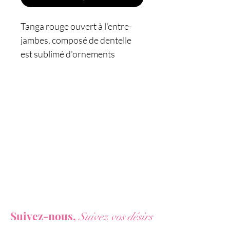
Tanga rouge ouvert à l'entre-
jambes, composé de dentelle
est sublimé d'ornements
croisés, par Fashion Secret.
Caractéristiques:
- Tanga ouvert à l'entre-jambes
- Taille unique, extensible
- Couleur: rouge
- Matière: 95% Polyamide 5%
Elasthanne
- Marque: Fashion Secret
Vous ne voulez rien rater de nos actualités ?
Suivez-nous,
Suivez vos désirs