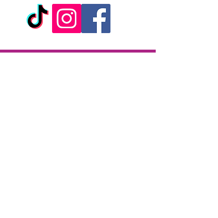
Livraison
Livraison en 2h partout sur l'île
Paiement à la livraison
CB / Espèces
7j/7 de 10h à 22h
Click & Collect
KAZA CBD
12 rue de la République
97133 Gustavia
Saint-Barthélemy
Lundi-Samedi : 10 h - 19 h30