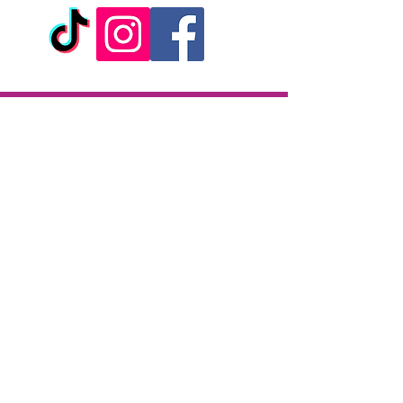
Livraison
Livraison en 2h partout sur l'île
Paiement à la livraison
CB / Espèces
7j/7 de 10h à 22h
Click & Collect
KAZA CBD
12 rue de la République
97133 Gustavia
Saint-Barthélemy
Lundi-Samedi : 10 h - 19 h30