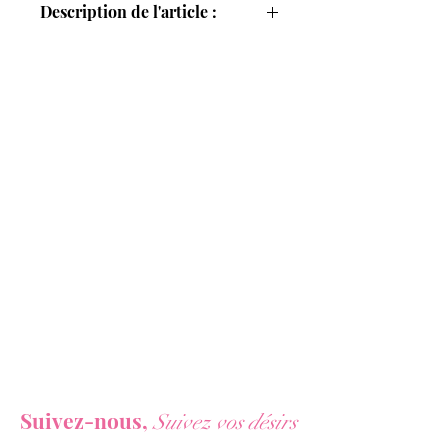
Description de l'article :
Osez ce
String Taureau Rouge &
Noir
de
Paris Hollywood
pour passer
une soirée
fun
et
sexy
!
Pour un
strip-tease
sexy,
un
enterrement de vie de garçon
ou
simplement pour
surprendre votre
partenaire
, le String Taureau Rouge &
Noir est le détail redoutable qui fera
craquer tout le monde !
Lavable en machine. Taille Unique. 90%
Polyester et 10% Elasthanne.
Vous ne voulez rien rater de nos actualités ?
Suivez-nous,
Suivez vos désirs