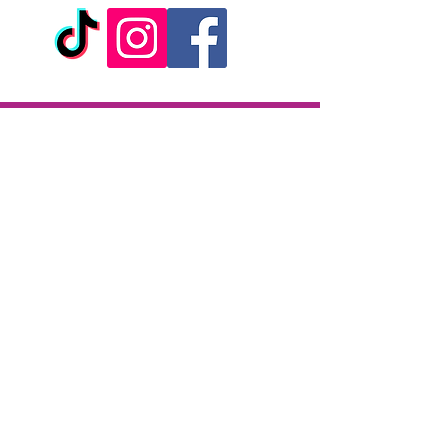
Pulvérisez le spray sur la verge et le
gland avant les rapports sexuels.
Caractéristiques:
- Spray intime
- Produit pour hommes
- Contenance: 25 ml
Livraison
- Utilisation externe
- Marque: Ruf
Livraison en 2h partout sur l'île
- Fabriqué en France
Paiement à la livraison
CB / Espèces
7j/7 de 10h à 22h
Click & Collect
KAZA CBD
12 rue de la République
97133 Gustavia
Saint-Barthélemy
Lundi-Samedi : 10 h - 19 h30