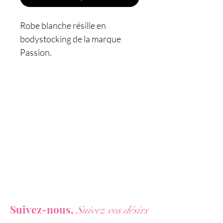
Robe blanche résille en
bodystocking de la marque
Passion.
Cette robe blanche comprend
divers motifs géométriques le
long de la robe. De fines
lanières descendent le long de
la poitrine en formant un
décolleté en V. Les seins sont
soutenus par une bande
blanche élastique. Au niveau du
ventre, le motif ajouré alterne
Vous ne voulez rien rater de nos actualités ?
entre de fines lignes verticales
Suivez-nous,
Suivez vos désirs
serrées et de larges ovales.