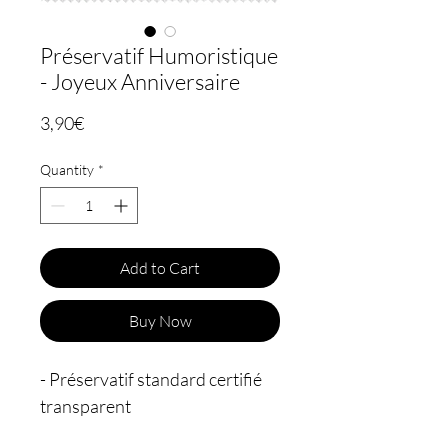
Préservatif Humoristique
- Joyeux Anniversaire
Price
3,90€
Quantity
*
Add to Cart
Buy Now
- Préservatif standard certifié
transparent