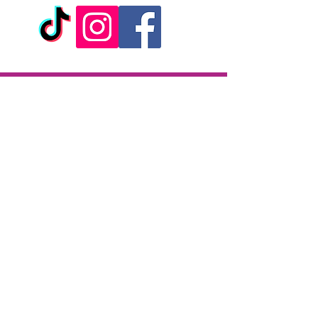
Livraison
Livraison en 2h partout sur l'île
Paiement à la livraison
CB / Espèces
7j/7 de 10h à 22h
Click & Collect
KAZA CBD
12 rue de la République
97133 Gustavia
Saint-Barthélemy
Lundi-Samedi : 10 h - 19 h30