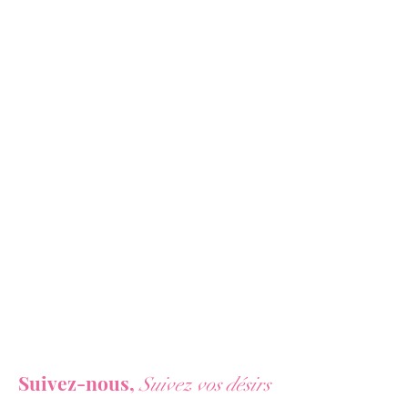
Vous ne voulez rien rater de nos actualités ?
Suivez-nous,
Suivez vos désirs