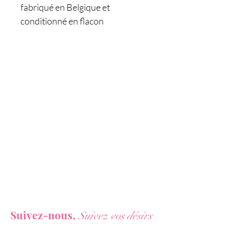
fabriqué en Belgique et
conditionné en flacon
aluminium incassable de 30 ml.
Il est équipé d'un bouchon
sécurisé Power-Pak Pellet® lui
permettant de conserver la
même fraicheur qu'à sa mise en
bouteille.
Le Poppers Amyl 30 ml est un
arôme très fort composé de
nitrite d'Amyle. Son effet monte
en puissance lentement mais
dure bien plus longtemps que
Vous ne voulez rien rater de nos actualités ?
les poppers classiques à base
Suivez-nous,
de nitrites de propyl.
Suivez vos désirs