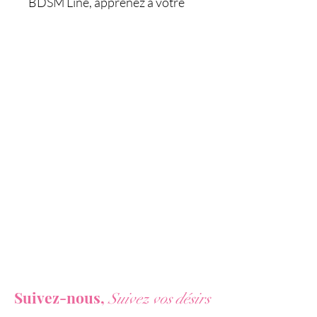
BDSM Line, apprenez à votre
soumis (e) à respecter le silence
!
Idéal pour s'initier en douceur
aux jeux de rôle SM, le bâillon
Discretion est unisexe.
Fabriquée en simili cuir, la
sangle tour de cou est réglable.
La boule est conçue en ABS,
rigide, creuse, et dotée de
multiples perforations pour
faciliter la respiration.
Caractéristiques :
Vous ne voulez rien rater de nos actualités ?
- Bâillon pour jeux Fetish SM
Suivez-nous,
Suivez vos désirs
- Initiation au BDSM