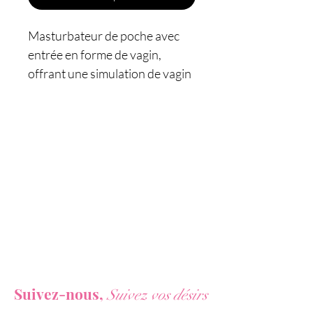
Masturbateur de poche avec
entrée en forme de vagin,
offrant une simulation de vagin
réaliste.
Caractéristiques :
- Mini masturbateur pour
homme
-
Entrée en forme de vagin
- Simulation de pénétration
vaginale
-
Réutilisable
- Texture réaliste
Vous ne voulez rien rater de nos actualités ?
- Matière : TPE ultra doux
Suivez-nous,
Suivez vos désirs
- Dimensions : 8,5 x 5 cm