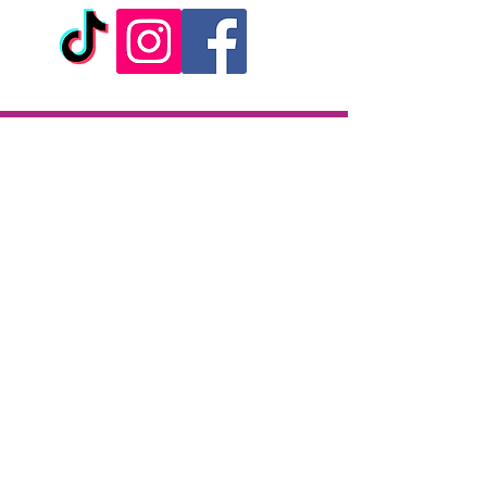
- Marque : Alive
Livraison
Livraison en 2h partout sur l'île
Paiement à la livraison
CB / Espèces
7j/7 de 10h à 22h
Click & Collect
KAZA CBD
12 rue de la République
97133 Gustavia
Saint-Barthélemy
Lundi-Samedi : 10 h - 19 h30