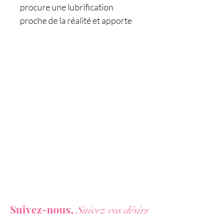
procure une lubrification
proche de la réalité et apporte
une grande douceur dans vos
relations intimes.
Il est compatible avec les
sextoys et les préservatifs.
Son flacon est doté d'un bouton
poussoir pour mettre juste la
bonne dose de gel et d'un
capuchon de protection pour le
conserver dans de bonnes
conditions d'hygiène.
Caractéristiques :
Vous ne voulez rien rater de nos actualités ?
- Lubrifiant intime haute qualité
Suivez-nous,
- Lubrification douce proche de
Suivez vos désirs
la réalité