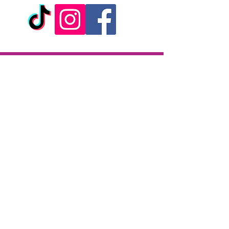
- A base d'eau purifiée
- Non gras, inodore, incolore,
non irritant
- Compatible avec les latex des
préservatifs
Livraison
- Volume : 50 ml
Livraison en 2h partout sur l'île
- Marque : Yoba
Paiement à la livraison
CB / Espèces
7j/7 de 10h à 22h
Click & Collect
KAZA CBD
12 rue de la République
97133 Gustavia
Saint-Barthélemy
Lundi-Samedi : 10 h - 19 h30