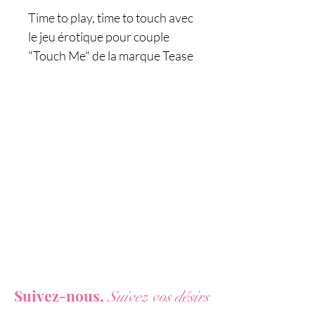
Time to play, time to touch avec
le jeu érotique pour couple
"Touch Me" de la marque Tease
and Please, un jeu basé sur la
perception et le toucher, idéal
pour mieux connaitre son
partenaire et les préliminaires
amoureux.
Contenu du jeu :
- 1 gant de massage à billes
- 1 plumeau coquin
- 1 bandeau pour les yeux
- 1 livret de missions
Vous ne voulez rien rater de nos actualités ?
Suivez-nous,
Suivez vos désirs
Caractéristiques :