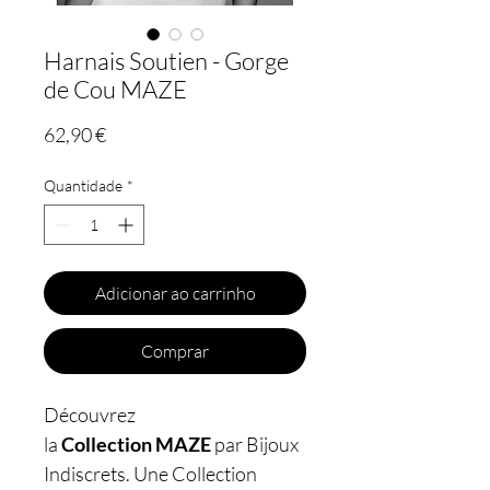
Harnais Soutien - Gorge
de Cou MAZE
Preço
62,90 €
Quantidade
*
Adicionar ao carrinho
Comprar
Découvrez
la
Collection MAZE
par Bijoux
Indiscrets. Une Collection