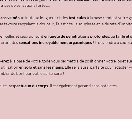
atrices de sensations fortes…
- Gode 
- Equi
rps veiné
sur toute sa longueur et des
testicules
à la base rendent votre 
- Verge
texture rappelant la douceur, l’élasticité, la souplesse et la dureté d’un
vér
forme
ar celles et ceux qui sont
en quête de pénétrations profondes
. Sa
taille e
- Touch
reront des
sensations incroyablement orgasmiques
! Il deviendra à coup 
- Matiè
- Matiè
erez à la base de votre gode vous permettra de positionner votre jouet
sur
qualité
utilisation
en solo et sans les mains
. Elle sera aussi parfaite pour adapter
- Etan
ombler de bonheur votre partenaire !
- Non 
lité,
respectueux du corps
. Il est également garanti sans phtalates.
- Dimen
- Sans 
- Sans 
- Hypo
- Facil
- Coule