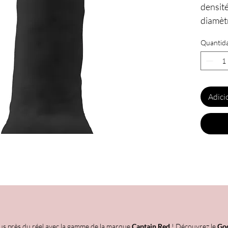
densité
diamèt
nouvea
Quantid
réalist
amateu
Ce nou
Adici
Premiu
de qual
"normal
Premiu
double
réactio
Caracté
lus près du réel avec la gamme de la marque
Captain Red
! Découvrez le
God