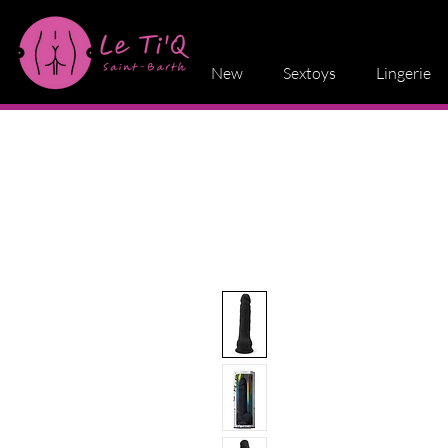
New
Sextoys
Lingerie