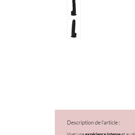
Description de l'article :
Vivez une
expérience intense
et au p