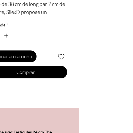
 de 38 cm de long par 7 cm de
re, SilexD propose un
u gode premium hyper-
ade
*
e dans un format réservé aux
rs de sensations extrêmes.
veau gode géant black
onar ao carrinho
m reprend tous les standards
ité des godes de taille
Comprar
e" de la marque : silicone
m hyper doux et Silexpan,
 densité, mémoire de forme et
n à la chaleur (chaud ou froid).
ristiques :
e avec Testicules 24 cm The