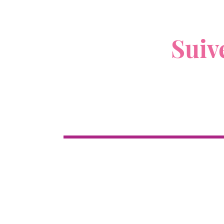
V
Suiv
Boutique
Cl