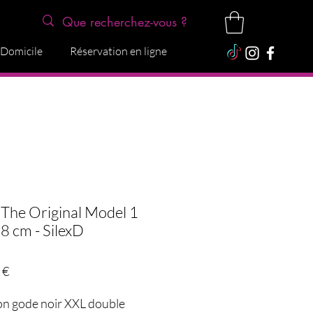
 Domicile
Réservation en ligne
The Original Model 1
38 cm - SilexD
Preço
 €
on gode noir XXL double