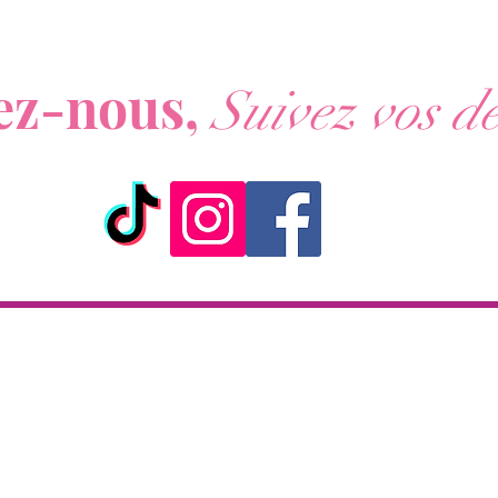
- Marqu
ous ne voulez rien rater de nos actualités ?
ez-nous,
Suivez vos dé
ick & Collect
Livraison