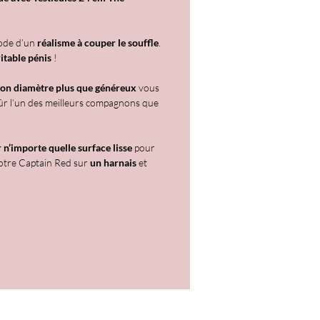
géant hyper réaliste
pé d'une ventouse
gode d’un
réalisme à couper le souffle
.
 très flexible à mémoire de
itable pénis
!
t son diamètre plus que généreux
vous
er réaliste type « soft » touch
sûr l’un des meilleurs compagnons que
re intérieure : Silexpan
re extérieure : Silicone haute
 n’importe quelle surface lisse
pour
 votre Captain Red sur
un harnais
et
che
poreux
sions : 38 x 7 cm
phtalates
latex
allergénique
e à nettoyer
ur : noir