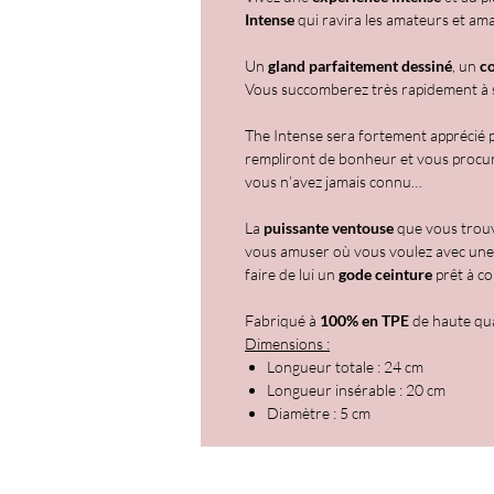
Intense
qui ravira les amateurs et am
Un
gland parfaitement dessiné
, un
co
Vous succomberez très rapidement à sa 
The Intense sera fortement apprécié p
rempliront de bonheur et vous procu
vous n’avez jamais connu…
La
puissante ventouse
que vous trouv
vous amuser où vous voulez avec une 
faire de lui un
gode ceinture
prêt à c
Fabriqué à
100% en TPE
de haute qua
Dimensions :
Longueur totale : 24 cm
Longueur insérable : 20 cm
Diamètre : 5 cm