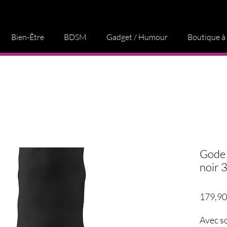
Bien-Être
BDSM
Gadget / Humour
Boutique à
Gode 
noir 
179,90
Avec s