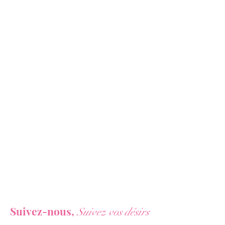
(250ml) et un lait capillaire
Smoothie Ananas (250ml)
+ Foulard offert
+ Emballé dans un magnifique
Vanity rose girly
Vous ne voulez rien rater de nos actualités ?
Suivez-nous,
Suivez vos désirs