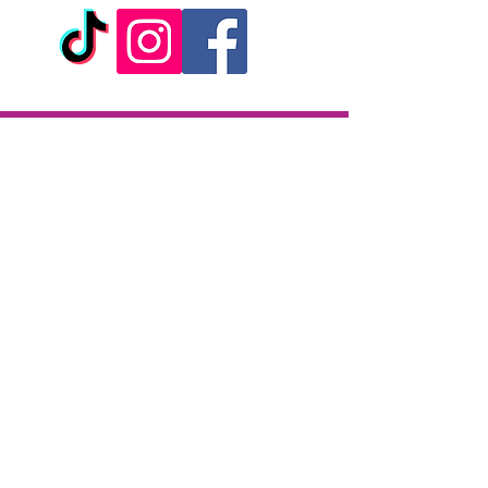
Livraison
Livraison en 2h partout sur l'île
Paiement à la livraison
CB / Espèces
7j/7 de 10h à 22h
Click & Collect
KAZA CBD
12 rue de la République
97133 Gustavia
Saint-Barthélemy
Lundi-Samedi : 10 h - 19 h30