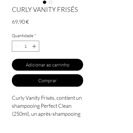
CURLY VANITY FRISÉS
Preço
69,90 €
Quantidade
*
Adicionar ao carrinho
Comprar
Curly Vanity Frisés, contient un
shampooing Perfect Clean
(250ml), un après-shampooing
Pink Paradise (100ml), une
gelée capillaire Boost curl