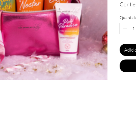
Contie
Match(
Quantid
Pink Pa
Kurl Ne
capilla
+ foula
Adici
+ dans 
Une ro
bouclé
Marque
naturel
ous ne voulez rien rater de nos actualités ?