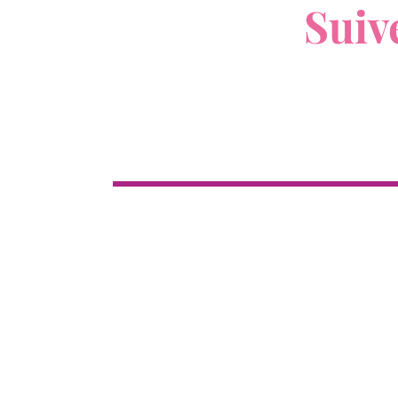
Suiv
Boutique
Cl
Tous les produits
Nouveau
12
Top ventes