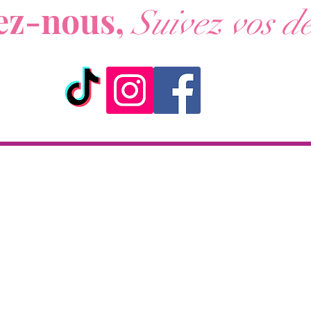
ez-nous,
Suivez vos dé
ick & Collect
Livraison
KAZA CBD
Livraison en 2h
 rue de la République
partout sur l'île
97133 Gustavia
Paiement à la livraison