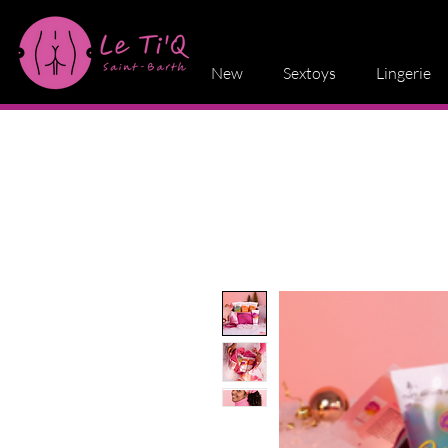
New
Sextoys
Lingerie