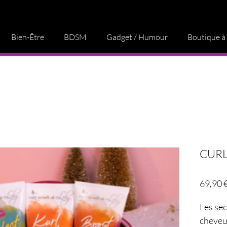
Bien-Être
BDSM
Gadget / Humour
Boutique à
CURL
69,90 
Les sec
cheveu