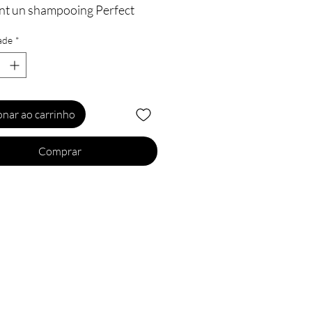
nt un shampooing Perfect
250 ml), un après shampooing
ade
*
radise (100 ml) , Hair primer
ctar (250 ml) et une gelée
ire Boost Curl(250 ml)
rd offert
onar ao carrinho
un beau vanity girly
utine complète pour cheveux
Comprar
s.
 française, à base de produits
s.