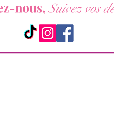
ez-nous,
Suivez vos dé
ick & Collect
Livraison
KAZA CBD
Livraison en 2h
 rue de la République
partout sur l'île
97133 Gustavia
Paiement à la livraison