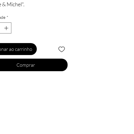
 & Michel".
ade
*
ristiques:
ette avec slogan "
Je suis
 chez Jacquie et Michel"
ette type baseball
onar ao carrinho
 coton
llets d'aération sur chaque côté
Comprar
asquette
e unique, casquette réglable sur
ie arrière
ue: Jacquie et Miche