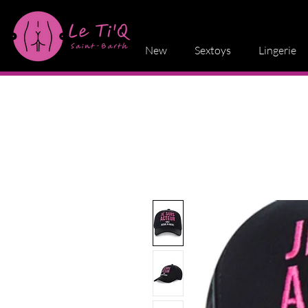
New
Sextoys
Lingerie