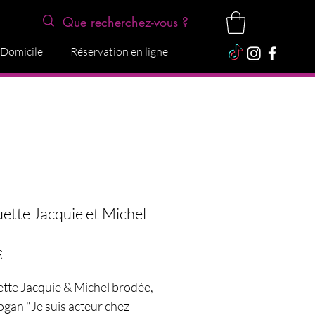
 Domicile
Réservation en ligne
ette Jacquie et Michel
Preço
€
tte Jacquie & Michel brodée,
ogan "Je suis acteur chez