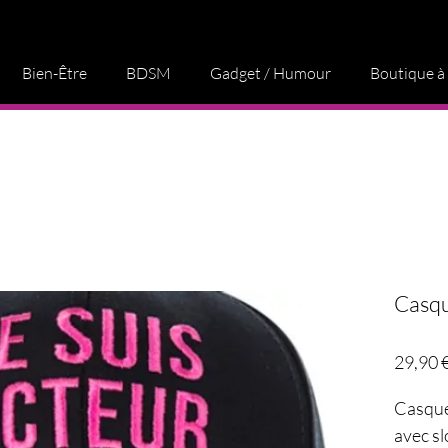
Bien-Être
BDSM
Gadget / Humour
Boutique à
Casqu
29,90 
Casque
avec sl