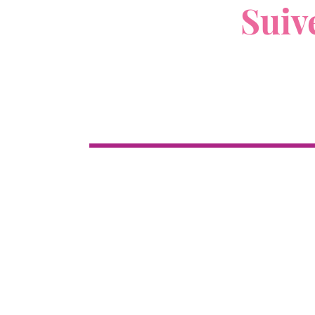
Suiv
Boutique
Cl
Tous les produits
Nouveau
12
Top ventes