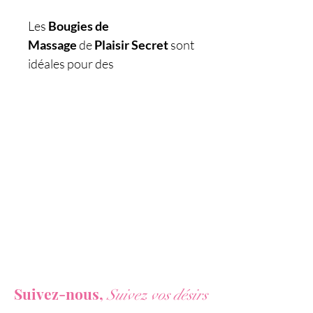
Les
Bougies de
Massage
de
Plaisir Secret
sont
idéales pour des
massages
romantiques et
sensuels
avec votre partenaire.
La cire de la Bougie de Massage
Plaisir Secret devient une
huile
de massage onctueuse
au fur
et à mesure que celle-ci fond.
Ses
différents parfums
vous
feront vivre un moment
de
détente
rien qu'en les
Vous ne voulez rien rater de nos actualités ?
allumant.
Suivez-nous,
Suivez vos désirs
Laissez la bougie se consumer,