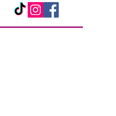
Livraison
Livraison en 2h partout sur l'île
Paiement à la livraison
CB / Espèces
7j/7 de 10h à 22h
Click & Collect
KAZA CBD
12 rue de la République
97133 Gustavia
Saint-Barthélemy
Lundi-Samedi : 10 h - 19 h30