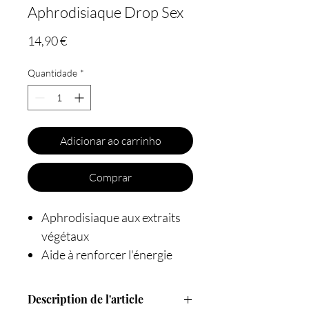
Aphrodisiaque Drop Sex
Preço
14,90 €
Quantidade
*
Adicionar ao carrinho
Comprar
Aphrodisiaque aux extraits
végétaux
Aide à renforcer l'énergie
sexuelle
Quelques gouttes par jour
Description de l'article