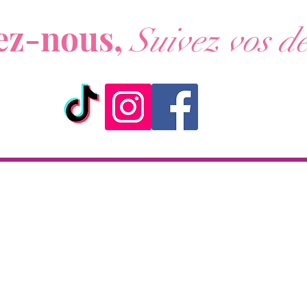
ous ne voulez rien rater de nos actualités ?
ez-nous,
Suivez vos dé
ick & Collect
Livraison
KAZA CBD
Livraison en 2h
 rue de la République
partout sur l'île