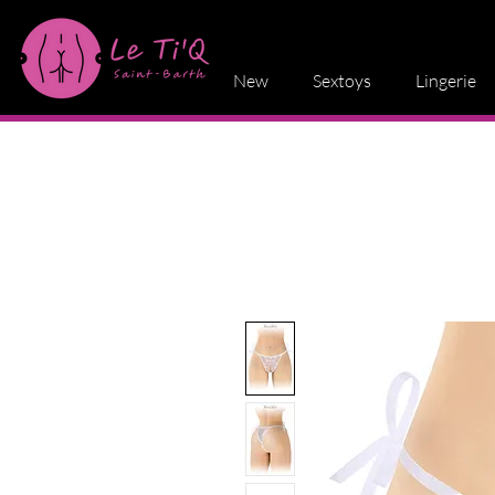
New
Sextoys
Lingerie