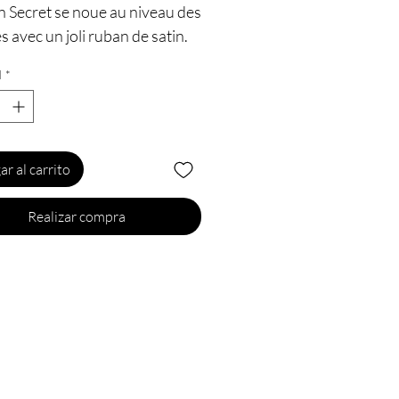
n Secret se noue au niveau des
 avec un joli ruban de satin.
d
*
ng sexy offre une très large
re au niveau de l’entre-
 et remontant jusqu’au pubis.
ar al carrito
ristiques :
te ouverte
Realizar compra
e unique, extensible
ur : noir, rouge ou blanc
ère : 95% Polyamide 5%
anne
e : Fashion Secret