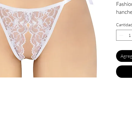
Fashio
hanches
Cantida
Ce stri
ouvertu
jambes
Agreg
Caracté
- Culot
- Taill
- Coule
- Mati
Elasth
- Marqu