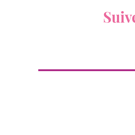
V
Suiv
Boutique
Cl
Tous les produits
Nouveau
12