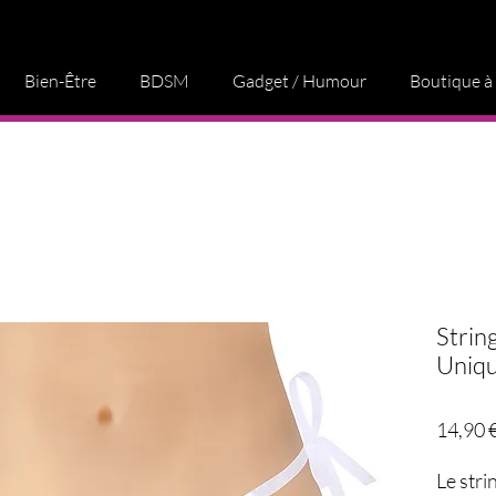
Bien-Être
BDSM
Gadget / Humour
Boutique à
String
Uniqu
14,90 
Le stri