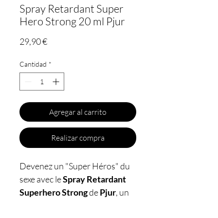
Spray Retardant Super
Hero Strong 20 ml Pjur
Precio
29,90 €
Cantidad
*
Agregar al carrito
Realizar compra
Devenez un "Super Héros" du
sexe avec le
Spray Retardant
Superhero Strong
de
Pjur
, un
spray qui augmentera votre