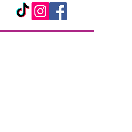
Caractéristiques :
- Poupée gonflable / love doll
- Taille réelle
- Imprimé en quadrichromie
- Anus, vagin et bouche pénétrables
Livraison
- Matière : PVC doux
- Modèle : Spread em Love Doll
Livraison en 2h partout sur l'île
- Marque : Calexotics
Paiement à la livraison
CB / Espèces
7j/7 de 10h à 22h
Click & Collect
KAZA CBD
12 rue de la République
97133 Gustavia
Saint-Barthélemy
Lundi-Samedi : 10 h - 19 h30