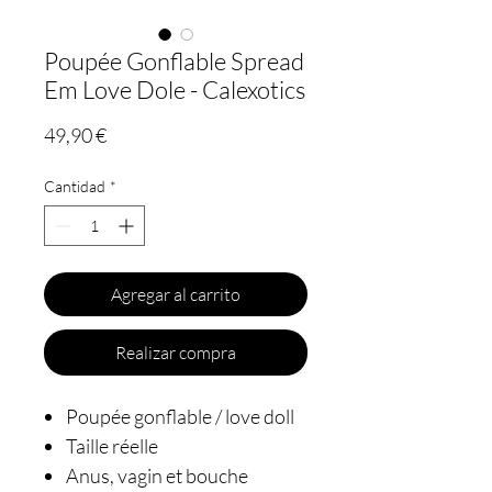
Poupée Gonflable Spread
Em Love Dole - Calexotics
Precio
49,90 €
Cantidad
*
Agregar al carrito
Realizar compra
Poupée gonflable / love doll
Taille réelle
Anus, vagin et bouche