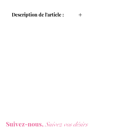
pénétrables
Description de l'article :
Assouvissez vos fantasmes les plus
secrets avec cette Love Doll
représentant une belle jeune femme
attendant d'être honorée les jambes
écartées.
Fabriquée en PVC doux et souple, cette
belle poupée taille réelle est conçue
pour honorer vos envies les plus hard
grâce à ses 3 orifices accueillants.
Spread em Love Doll est parfaite pour
vous accueillir en position de
missionnaire, pour la pratique du sexe
anal ou encore pour vous offrir des
Vous ne voulez rien rater de nos actualités ?
fellations profondes.
N'hésitez pas à utiliser un peu de
Suivez-nous,
Suivez vos désirs
lubrifiant à base d'eau pour décupler
votre plaisir.