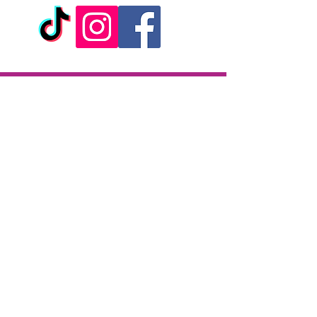
sont fabriquées en métal anodisé et en
fausse fourrure synthétique avec motif
Léopard.
Caractéristiques :
- Menottes fantaisie
Livraison
- Jeux de bondage et BDSM
- Pour hommes et femmes
- Serrure à clé + 2 clés
Livraison en 2h partout sur l'île
- Bouton de libération rapide
Paiement à la livraison
- Matière : métal anodisée + fausse
CB / Espèces
fourrure imprimée zèbre
7j/7 de 10h à 22h
- Marque : Shots Toys
Click & Collect
KAZA CBD
12 rue de la République
97133 Gustavia
Saint-Barthélemy
Lundi-Samedi : 10 h - 19 h30