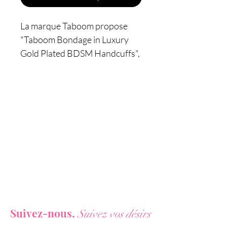
La marque Taboom propose
"Taboom Bondage in Luxury
Gold Plated BDSM Handcuffs",
une luxueuse paire de menottes
plaquée or, 100%
fonctionnelles et adaptées aux
jeux les plus hards.
Caractéristiques :
- Menottes haute qualité
- Jeux BDSM
- Matière : métal plaqué or
- Menottes réglables
Vous ne voulez rien rater de nos actualités ?
- Longueur totale : 34 cm
Suivez-nous,
Suivez vos désirs
- Diamètre : 5 à 6,5 cm