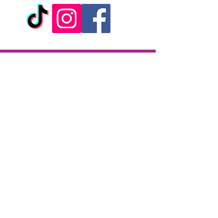
- Fournies avec 2 clés et une
pochette de rangement
- Marque : Taboom / Bondage in
Luxury
Livraison
Livraison en 2h partout sur l'île
Paiement à la livraison
CB / Espèces
7j/7 de 10h à 22h
Click & Collect
KAZA CBD
12 rue de la République
97133 Gustavia
Saint-Barthélemy
Lundi-Samedi : 10 h - 19 h30