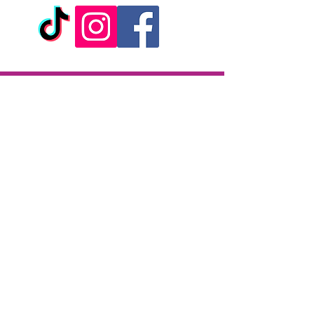
Livraison
Livraison en 2h partout sur l'île
Paiement à la livraison
CB / Espèces
7j/7 de 10h à 22h
Click & Collect
KAZA CBD
12 rue de la République
97133 Gustavia
Saint-Barthélemy
Lundi-Samedi : 10 h - 19 h30