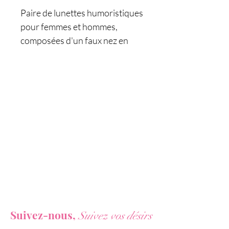
Paire de lunettes humoristiques
pour femmes et hommes,
composées d'un faux nez en
forme de pénis réaliste en
érection et de sourcils épais.
Les lunettes sont sans verre et
dotées d'une monture avec de
gros sourcils pour un regard
sérieux contrastant et cocasse
au dessus du nez en forme de
bite.
Caractéristiques :
- lunettes pénis humoristiques
Vous ne voulez rien rater de nos actualités ?
- Unisexe
Suivez-nous,
Suivez vos désirs
- Spécial festif, EVJF /