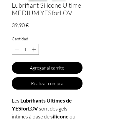
Lubrifiant Silicone Ultime
MEDIUM YESforLOV
Precio
39,90 €
Cantidad
*
Agregar al carrito
Realizar compra
Les
Lubrifiants Ultimes de
YESforLOV
sont des gels
intimes à base de
silicone
qui
offrent des performances de