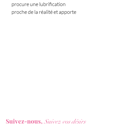
procure une lubrification
proche de la réalité et apporte
une grande douceur dans vos
relations intimes.
Il est compatible avec les
sextoys et les préservatifs.
Son flacon est doté d'un bouton
poussoir pour mettre juste la
bonne dose de gel et d'un
capuchon de protection pour le
conserver dans de bonnes
conditions d'hygiène.
Caractéristiques :
Vous ne voulez rien rater de nos actualités ?
- Lubrifiant intime haute qualité
Suivez-nous,
- Lubrification douce proche de
Suivez vos désirs
la réalité