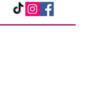
- A base d'eau purifiée
- Non gras, inodore, incolore,
non irritant
- Compatible avec les latex des
préservatifs
Livraison
- Volume : 50 ml
Livraison en 2h partout sur l'île
- Marque : Yoba
Paiement à la livraison
CB / Espèces
7j/7 de 10h à 22h
Click & Collect
KAZA CBD
12 rue de la République
97133 Gustavia
Saint-Barthélemy
Lundi-Samedi : 10 h - 19 h30