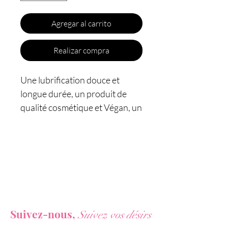
Agregar al carrito
Realizar compra
Une lubrification douce et
longue durée, un produit de
qualité cosmétique et Végan, un
délicieux parfum.
Le lubrifiant aromatisé BTB est
un gel intime de qualité
cosmétique. Sa formulation
spéciale à base d'eau permet
Vous ne voulez rien rater de nos actualités ?
d'optimiser la lubrification de la
Suivez-nous,
Suivez vos désirs
peau et des muqueuses